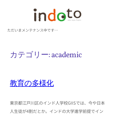
内
容
を
ただいまメンテナンス中です…
ス
キ
ッ
カテゴリー:
academic
プ
教育の多様化
東京都江戸川区のインド人学校GIISでは、今や日本
人生徒が4割だとか。インドの大学進学前提でイン