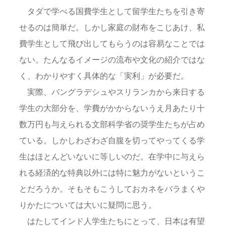
タダで学べる国費学生として留学生たちを引き寄
せるのは簡単だ。しかし家庭の財布をこじあけ、私
費学生として飛び出してもらうのは容易なことでは
ない。たんなるイメージの流布や文化の紹介ではな
く、わかりやすく具体的な「実利」が必要だ。
実際、バングラデシュやスリランカから来日する
学生の大部分を、学費がかからないうえ月あたり十
数万円も与えられる文部科学省の奨学生たちが占め
ている。しかしわざわざ自腹を切ってやってくる学
生はほとんどいないに等しいのだ。在学中に与えら
れる経済的な特典以外には特に魅力がないというこ
とだろうか。そもそもこうしておカネをバラまくや
りかたについては大いに疑問に思う。
はたしてインド人学生たちにとって、日本は有望