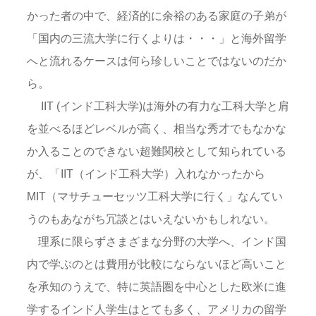
かった者の中で、経済的に余裕のある家庭の子弟が
「国内の三流大学に行くよりは・・・」と海外留学
へと流れるケースは何ら珍しいことではないのだか
ら。
IIT (インド工科大学)は海外の有力な工科大学と肩
を並べるほどレベルが高く、相当な秀才でもなかな
か入ることのできない超難関校として知られている
が、「IIT（インド工科大学）入れなかったから
MIT（マサチューセッツ工科大学に行く」なんてい
うのもあながち冗談とはいえないかもしれない。
理系に限らずさまざまな分野の大学へ、インド国
内で学ぶのとは費用が比較にならないほど高いこと
を承知のうえで、特に英語圏を中心とした欧米に進
学するインド人学生はとても多く、アメリカの留学