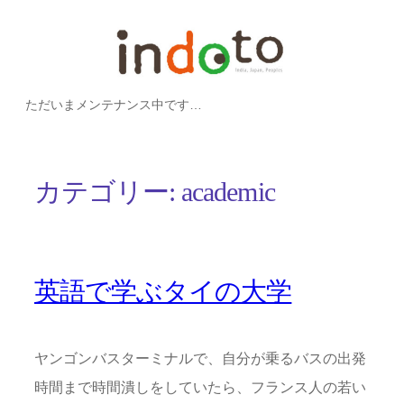
内
容
を
ただいまメンテナンス中です…
ス
キ
ッ
カテゴリー:
academic
プ
英語で学ぶタイの大学
ヤンゴンバスターミナルで、自分が乗るバスの出発
時間まで時間潰しをしていたら、フランス人の若い