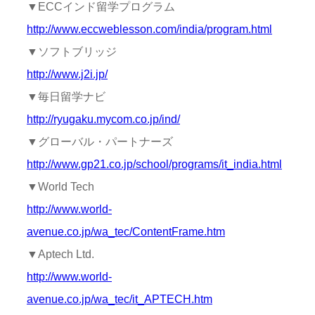
▼ECCインド留学プログラム
http://www.eccweblesson.com/india/program.html
▼ソフトブリッジ
http://www.j2i.jp/
▼毎日留学ナビ
http://ryugaku.mycom.co.jp/ind/
▼グローバル・パートナーズ
http://www.gp21.co.jp/school/programs/it_india.html
▼World Tech
http://www.world-
avenue.co.jp/wa_tec/ContentFrame.htm
▼Aptech Ltd.
http://www.world-
avenue.co.jp/wa_tec/it_APTECH.htm