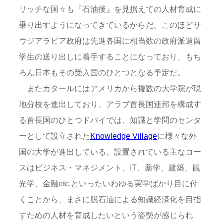
リッチな国々も『石油後』を見据えての人材育成に
乗り出すようになってきているからだ。このほどサ
ウジアラビア政府は先進各国に相当数の政府派遣留
学生の送り出しに着手することになっており、もち
ろん日本もその受入国のひとつとなる予定だ。
またカタールにはアメリカから複数の大学院が現
地分校を進出しており、アラブ首長国連邦を構成す
る首長国のひとつドバイでは、知識と学問のセンタ
ーとして設立された
Knowledge Village
に様々な外
国の大学が進出している。設置されている主なコー
スはビジネス・マネジメント、IT、薬学、建築、観
光学、金融etc.といったいわゆる実学ばかり目に付
くことから、まさに脱石油による知識経済化を目指
すための人材を育成したいという姿勢が感じられ