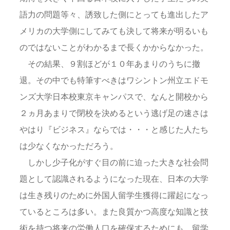
語力の問題等々、誘致した側にとっても進出したア
メリカの大学側にしてみても決して将来が明るいも
のではないことがわかるまで長くかからなかった。
その結果、９割ほどが１０年あまりのうちに撤
退。その中でも特筆すべきはワシントン州立エドモ
ンズ大学日本校東京キャンパスで、なんと開校から
２ヵ月あまりで閉校を決めるという逃げ足の速さは
やはり『ビジネス』ならでは・・・と感じた人たち
は少なくなかっただろう。
しかし少子化がすぐ目の前に迫った大きな社会問
題として認識されるようになった現在、日本の大学
は生き残りのために外国人留学生獲得に躍起になっ
ているところは多い。また良質かつ高度な知識と技
術を持つ将来の労働人口を確保するためにも、留学