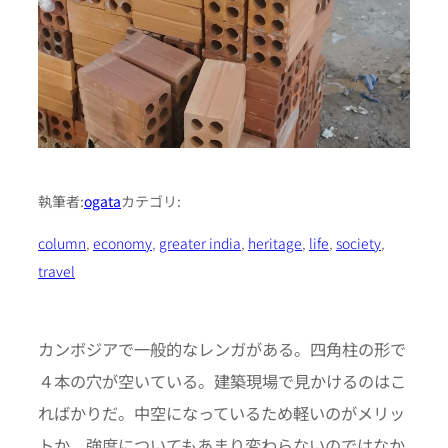
執筆者:
ogata
カテゴリ:
column
, 
economy
, 
greater india
, 
heritage
, 
life
, 
society
, 
travel
カンボジアで一般的なレンガがある。四角柱の形で
４本の穴が空いている。建築現場で見かけるのはこ
ればかりだ。中空になっているため軽いのがメリッ
トか。強度についてもあまり変わらないのではなか