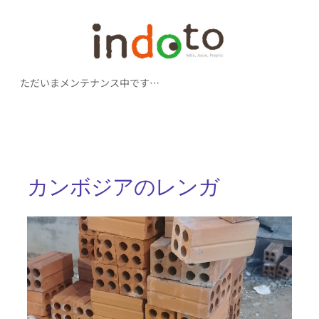
内
容
を
ただいまメンテナンス中です…
ス
キ
ッ
プ
カンボジアのレンガ