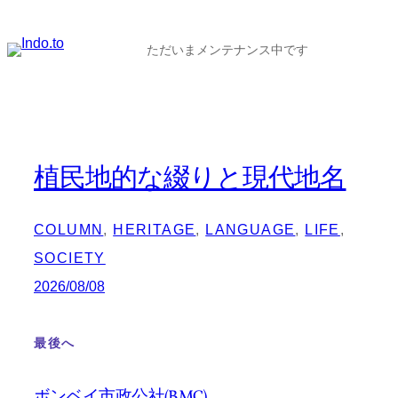
内
容
ただいまメンテナンス中です
を
ス
キ
ッ
植民地的な綴りと現代地名
プ
COLUMN
, 
HERITAGE
, 
LANGUAGE
, 
LIFE
, 
SOCIETY
2026/08/08
最後へ
ボンベイ市政公社(BMC)