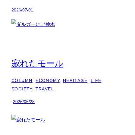
2026/07/01
寂れたモール
COLUMN
, 
ECONOMY
, 
HERITAGE
, 
LIFE
, 
SOCIETY
, 
TRAVEL
·
2026/06/28