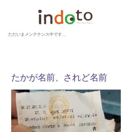
内
容
を
ただいまメンテナンス中です…
ス
キ
ッ
プ
たかが名前、されど名前