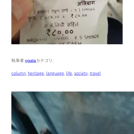
執筆者:
ogata
カテゴリ:
column
, 
heritage
, 
language
, 
life
, 
society
, 
travel