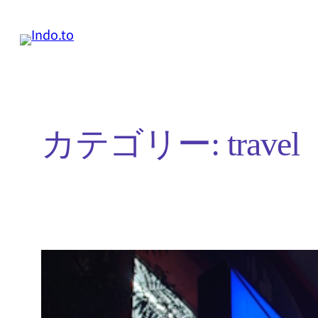
内
容
を
ス
キ
カテゴリー:
travel
ッ
プ