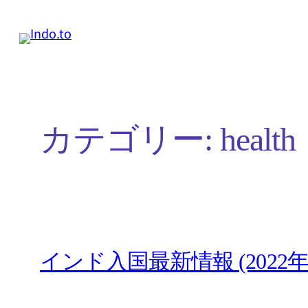
内
容
を
ス
キ
カテゴリー:
health
ッ
プ
インド入国最新情報 (2022年