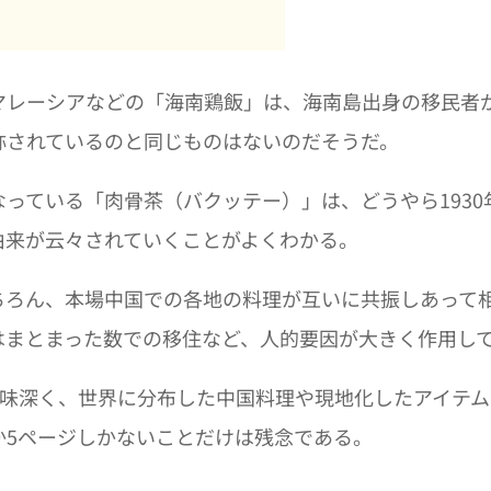
マレーシアなどの「海南鶏飯」は、海南島出身の移民者
称されているのと同じものはないのだそうだ。
っている「肉骨茶（バクッテー）」は、どうやら193
由来が云々されていくことがよくわかる。
ちろん、本場中国での各地の料理が互いに共振しあって
はまとまった数での移住など、人的要因が大きく作用し
興味深く、世界に分布した中国料理や現地化したアイテ
か5ページしかないことだけは残念である。