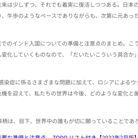
往来は少しずつ、それでも着実に復活しつつある。日本
り、牛歩のようなペースでありながらも、次第に元あっ
点でのインド入国についての準備と注意点のまとめ。こ
ん変化していくものなので、「だいたいこういう具合か
ス感染症に係るさまざまな問題に加えて、ロシアによるウ
危機を迎えて、私たちの世界は今後、どのような変化と
事柄は、目下、世界中の誰もが切に願っていることであ
な準備と注意点 TODO リスト付き【2022年2月版】