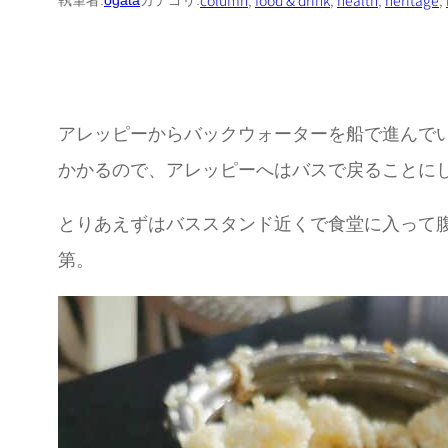
column
, 
food & drink
, 
health
, 
heritage
, 
執筆者:
ogata
カテゴリ:
アレッピーからバックウォーターを船で進んで
かかるので、アレッピーへはバスで戻ることに
とりあえずはバススタンド近くで食堂に入って
第。