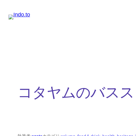
内
容
を
ス
キ
ッ
プ
コタヤムのバスス