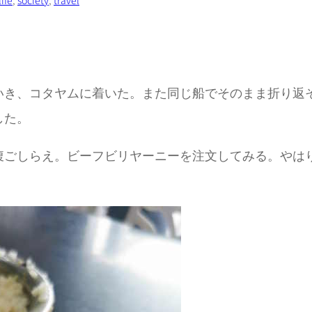
life
, 
society
, 
travel
いき、コタヤムに着いた。また同じ船でそのまま折り返
した。
腹ごしらえ。ビーフビリヤーニーを注文してみる。やは