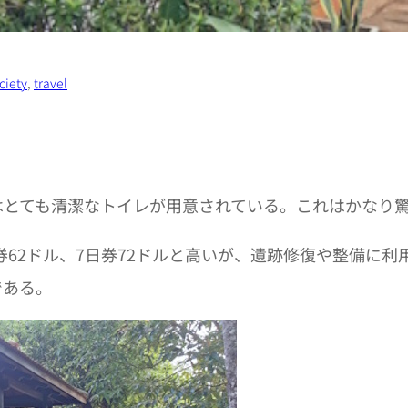
ciety
, 
travel
はとても清潔なトイレが用意されている。これはかなり
日券62ドル、7日券72ドルと高いが、遺跡修復や整備に
である。