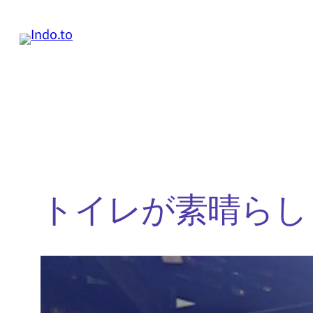
内
容
を
ス
キ
ッ
プ
トイレが素晴らし