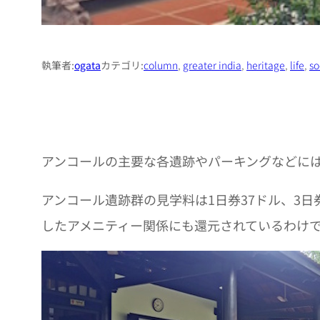
執筆者:
ogata
カテゴリ:
column
, 
greater india
, 
heritage
, 
life
, 
so
アンコールの主要な各遺跡やパーキングなどに
アンコール遺跡群の見学料は1日券37ドル、3
したアメニティー関係にも還元されているわけ