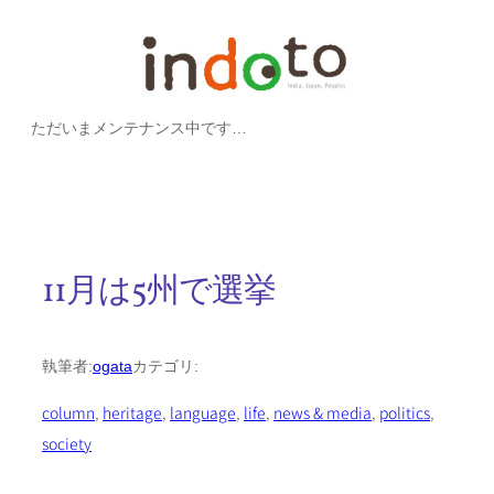
内
容
を
ただいまメンテナンス中です…
ス
キ
ッ
プ
11月は5州で選挙
執筆者:
ogata
カテゴリ:
column
, 
heritage
, 
language
, 
life
, 
news & media
, 
politics
, 
society