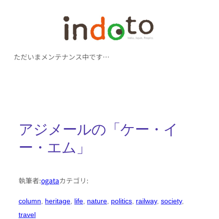
内
容
を
ただいまメンテナンス中です…
ス
キ
ッ
プ
アジメールの「ケー・イ
ー・エム」
執筆者:
ogata
カテゴリ:
column
, 
heritage
, 
life
, 
nature
, 
politics
, 
railway
, 
society
, 
travel