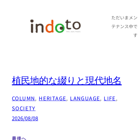
内
容
ただいまメン
テナンス中で
を
す
ス
キ
ッ
プ
植民地的な綴りと現代地名
COLUMN
, 
HERITAGE
, 
LANGUAGE
, 
LIFE
, 
SOCIETY
2026/08/08
最後へ