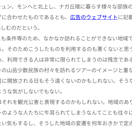
ュン、モンへと北上し、ナガ丘陵に暮らす様々な部族の
グに合わせたものであるとも、
広告のウェブサイト
に記
楽しむのだという。
も条件等のため、なかなか訪れることができない地域で
る。そのためこうしたものを利用するのも悪くないと思
、利用できる人は非常に限られてしまうのは残念であ
の山岳少数民族の村々を訪れるツアーのイメージと重
者に開放される日もそう遠くないのかもしれない。そう
ような気がしないでもない。
それを観光公害と表現するのかもしれない。地域のあ
ーのような人たちに牛耳られてしまうなんてことも往々
たい気もするし、そうした地域の変遷を何年おきかで定