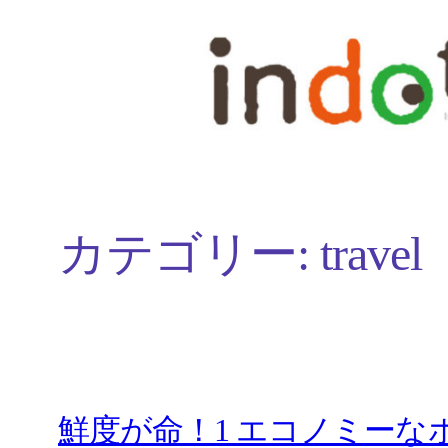
内
容
を
ス
キ
ッ
カテゴリー:
travel
プ
鮮度が命！1 エコノミー