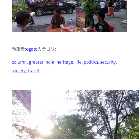
執筆者:
ogata
カテゴリ:
column
, 
greater india
, 
heritage
, 
life
, 
politics
, 
security
, 
society
, 
travel