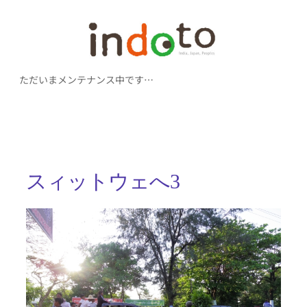
内
容
を
ただいまメンテナンス中です…
ス
キ
ッ
プ
スィットウェへ3