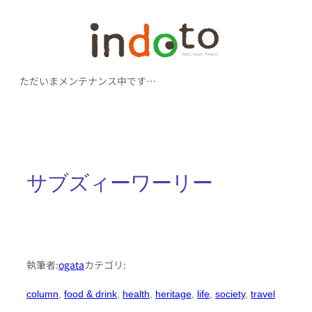
内
容
を
ただいまメンテナンス中です…
ス
キ
ッ
プ
サブズィーワーリー
執筆者:
ogata
カテゴリ:
column
, 
food & drink
, 
health
, 
heritage
, 
life
, 
society
, 
travel