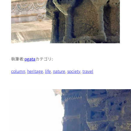
執筆者:
ogata
カテゴリ:
column
, 
heritage
, 
life
, 
nature
, 
society
, 
travel