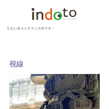
内
容
を
ただいまメンテナンス中です…
ス
キ
ッ
プ
視線