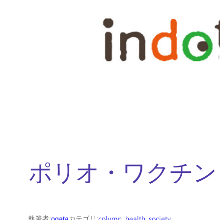
内
容
を
ス
キ
ッ
プ
ポリオ・ワクチン
column
, 
health
, 
society
執筆者:
ogata
カテゴリ: