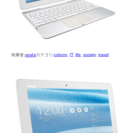
執筆者:
ogata
カテゴリ:
column
, 
IT
, 
life
, 
society
, 
travel