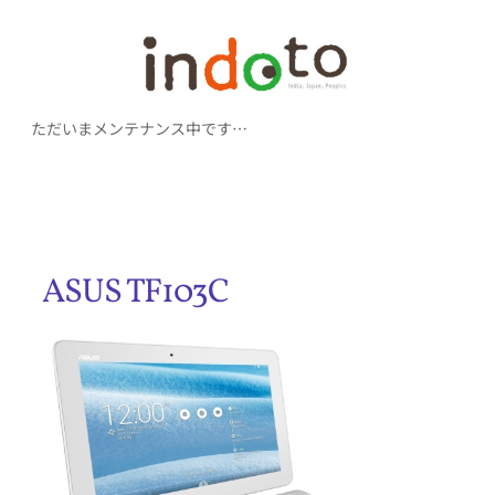
内
容
を
ただいまメンテナンス中です…
ス
キ
ッ
プ
ASUS TF103C