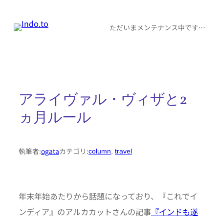
内
容
ただいまメンテナンス中です…
を
ス
キ
ッ
アライヴァル・ヴィザと2
プ
ヵ月ルール
執筆者:
ogata
カテゴリ:
column
, 
travel
年末年始あたりから話題になっており、『これでイ
ンディア』のアルカカットさんの記事
『インドも遂