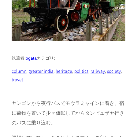
執筆者:
ogata
カテゴリ:
column
, 
greater india
, 
heritage
, 
politics
, 
railway
, 
society
, 
travel
ヤンゴンから夜行バスでモウラミャインに着き、宿
に荷物を置いて少々仮眠してからタンビュザヤ行き
のバスに乗り込む。