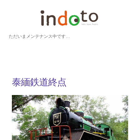
内
容
を
ただいまメンテナンス中です…
ス
キ
ッ
プ
泰緬鉄道終点