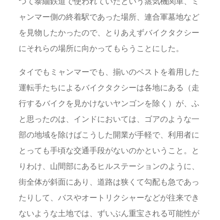
つて泰緬鉄道で使われていたという蒸気機関車、ミ
ャンマー側の終着駅であった場所、連合軍墓地など
を見物したかったので、とりあえずバイクタクシー
にそれらの場所に向かってもらうことにした。
タイでもミャンマーでも、揃いのベストを着用した
運転手たちによるバイクタクシーは各地にある（走
行するバイクを見かけないヤンゴンを除く）が、ふ
と思ったのは、インドにおいては、ゴアのような一
部の地域を除けばこうした開業が手軽で、利用者に
とっても手頃な交通手段がないのかということ。と
りわけ、山間部にあるヒルステーションのように、
街全体が斜面にあり、道路は狭くて勾配も急であっ
たりして、バスやオートリクシャーなどが往来でき
ないような土地では、ずいぶん重宝される可能性が