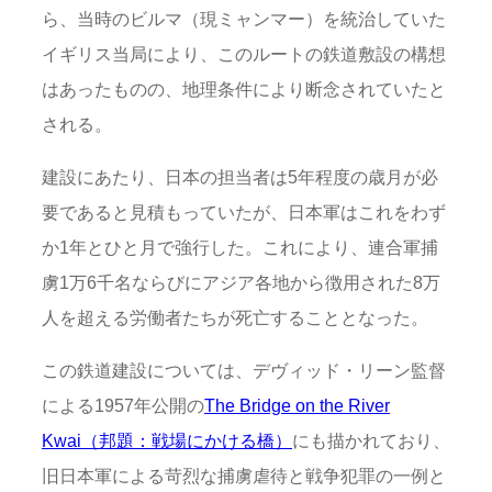
ら、当時のビルマ（現ミャンマー）を統治していた
イギリス当局により、このルートの鉄道敷設の構想
はあったものの、地理条件により断念されていたと
される。
建設にあたり、日本の担当者は5年程度の歳月が必
要であると見積もっていたが、日本軍はこれをわず
か1年とひと月で強行した。これにより、連合軍捕
虜1万6千名ならびにアジア各地から徴用された8万
人を超える労働者たちが死亡することとなった。
この鉄道建設については、デヴィッド・リーン監督
による1957年公開の
The Bridge on the River
Kwai（邦題：戦場にかける橋）
にも描かれており、
旧日本軍による苛烈な捕虜虐待と戦争犯罪の一例と