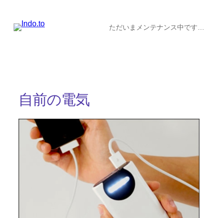
内
容
ただいまメンテナンス中です…
を
ス
キ
ッ
自前の電気
プ