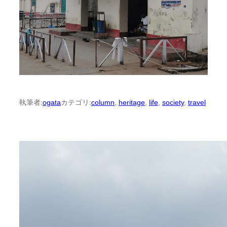
執筆者:
ogata
カテゴリ:
column
, 
heritage
, 
life
, 
society
, 
travel