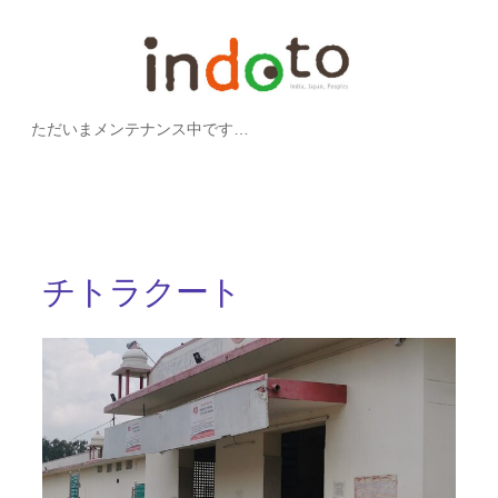
内
容
を
ただいまメンテナンス中です…
ス
キ
ッ
プ
チトラクート