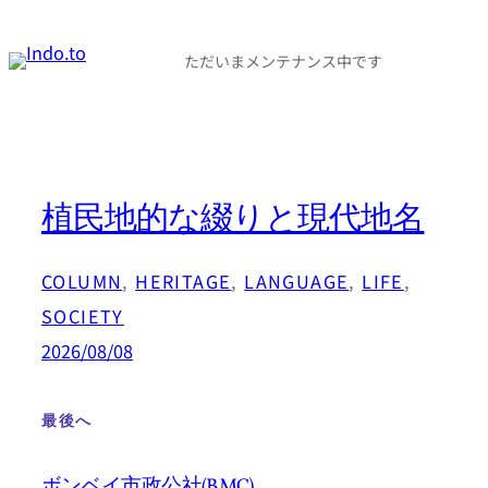
内
容
ただいまメンテナンス中です
を
ス
キ
ッ
植民地的な綴りと現代地名
プ
COLUMN
, 
HERITAGE
, 
LANGUAGE
, 
LIFE
, 
SOCIETY
2026/08/08
最後へ
ボンベイ市政公社(BMC)