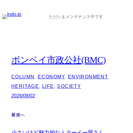
内
容
ただいまメンテナンス中です
を
ス
キ
ッ
ボンベイ市政公社(BMC)
プ
COLUMN
, 
ECONOMY
, 
ENVIRONMENT
, 
HERITAGE
, 
LIFE
, 
SOCIETY
2026/08/02
最後へ
小さいけど魅力的なミターイー屋さん