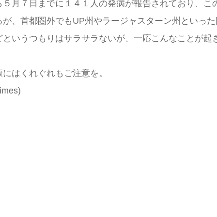
５月７日までに１４１人の発病が報告されており、こ
るが、首都圏外でもUP州やラージャスターン州といった
というつもりはサラサラないが、一応こんなことが起
にはくれぐれもご注意を。
imes)