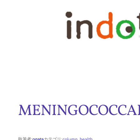
内
容
を
ス
キ
ッ
プ
MENINGOCOCCAL
column
, 
health
執筆者:
ogata
カテゴリ: