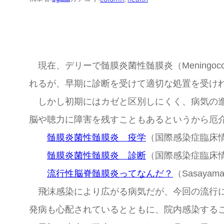
現在、デリーで髄膜炎菌性髄膜炎（Meningoco
れるが、早期に診断を受けて適切な処置を受け
しかし初期にはカゼと区別しにくく、病気の進
脳や聴力に障害を残すこともあるというから厄
髄膜炎菌性髄膜炎 疫学
（国際感染症臨床
髄膜炎菌性髄膜炎 診断
（国際感染症臨床
流行性脳脊髄膜炎ってなんだ？
（Sasayama
飛沫感染により広がる病気だが、今回の流行に
発病も心配されているとともに、院内感染する