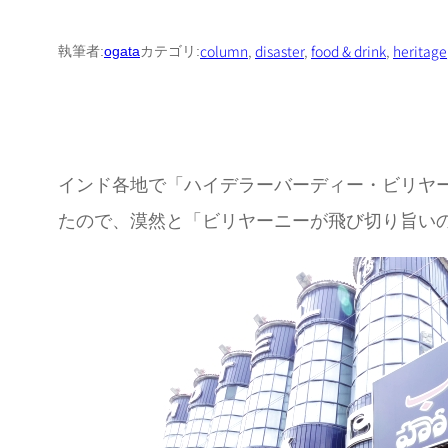
column
, 
disaster
, 
food & drink
, 
heritage
執筆者:
ogata
カテゴリ:
インド各地で「ハイデラーバーディー・ビリヤ
たので、漠然と「ビリヤーニーが飛び切り旨い