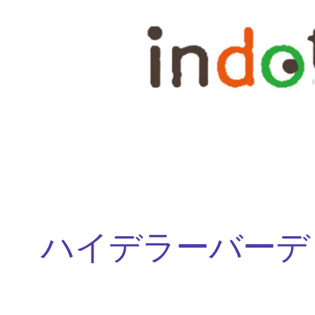
内
容
を
ス
キ
ッ
プ
ハイデラーバーデ