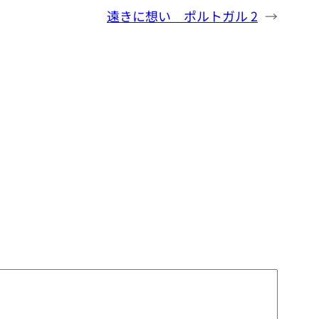
遠きに想い ポルトガル 2
→