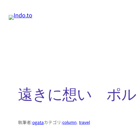
内
容
を
ス
キ
ッ
プ
遠きに想い ポルト
執筆者:
ogata
カテゴリ:
column
, 
travel