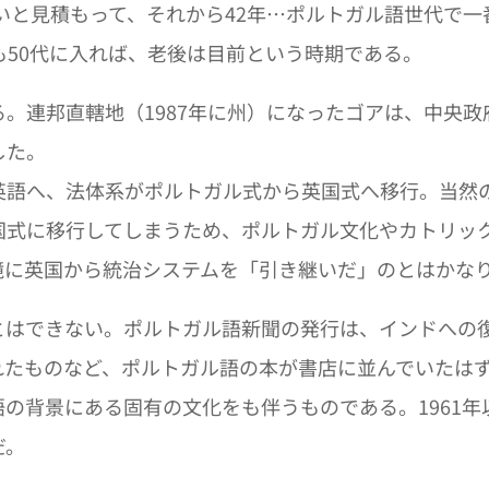
いと見積もって、それから42年…ポルトガル語世代で一
も50代に入れば、老後は目前という時期である。
。連邦直轄地（1987年に州）になったゴアは、中央政
した。
語へ、法体系がポルトガル式から英国式へ移行。当然
国式に移行してしまうため、ポルトガル文化やカトリッ
境に英国から統治システムを「引き継いだ」のとはかな
はできない。ポルトガル語新聞の発行は、インドへの復
れたものなど、ポルトガル語の本が書店に並んでいたは
の背景にある固有の文化をも伴うものである。1961年
だ。