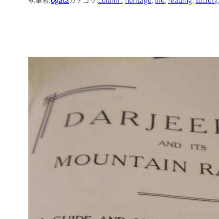
執筆者:
ogata
カテゴリ:
column
, 
heritage
, 
life
, 
reading
, 
society