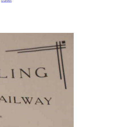
, 
travel