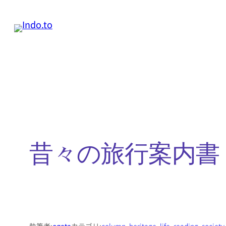
内
容
を
ス
キ
ッ
プ
昔々の旅行案内書