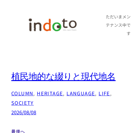
内
容
ただいまメン
テナンス中で
を
す
ス
キ
ッ
プ
植民地的な綴りと現代地名
COLUMN
, 
HERITAGE
, 
LANGUAGE
, 
LIFE
, 
SOCIETY
2026/08/08
最後へ