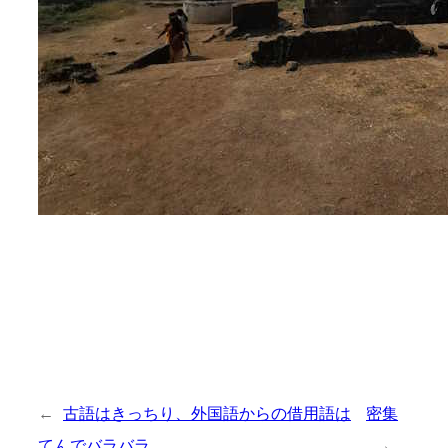
←
古語はきっちり、外国語からの借用語は
密集
てんでバラバラ
→