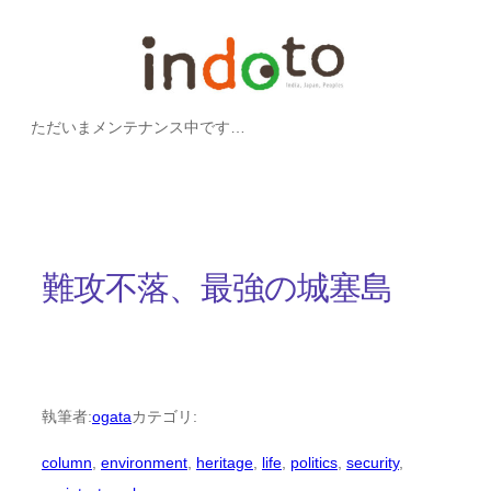
内
容
を
ただいまメンテナンス中です…
ス
キ
ッ
プ
難攻不落、最強の城塞島
執筆者:
ogata
カテゴリ:
column
, 
environment
, 
heritage
, 
life
, 
politics
, 
security
, 