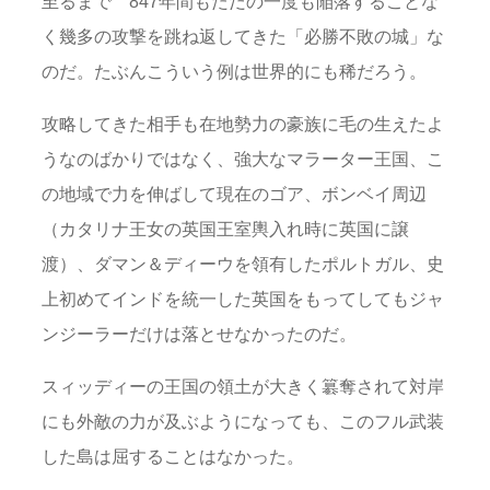
至るまで 847年間もただの一度も陥落することな
く幾多の攻撃を跳ね返してきた「必勝不敗の城」な
のだ。たぶんこういう例は世界的にも稀だろう。
攻略してきた相手も在地勢力の豪族に毛の生えたよ
うなのばかりではなく、強大なマラーター王国、こ
の地域で力を伸ばして現在のゴア、ボンベイ周辺
（カタリナ王女の英国王室輿入れ時に英国に譲
渡）、ダマン＆ディーウを領有したポルトガル、史
上初めてインドを統一した英国をもってしてもジャ
ンジーラーだけは落とせなかったのだ。
スィッディーの王国の領土が大きく簒奪されて対岸
にも外敵の力が及ぶようになっても、このフル武装
した島は屈することはなかった。