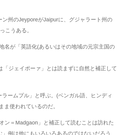
eyporeがJaipurに、グジャラート州の
けっこうある。
く、既存の地名が「英語化(あるいはその地域の元宗主国の
たちは「ジェイポーァ」とは読まずに自然と補正して
リーラームプル」と呼ぶ。(ベンガル語、ヒンディ
まま使われているのだ。
ン＝Madgaon」と補正して読むことは訪れた
む」例は他にもいろいろあるのではないだろう