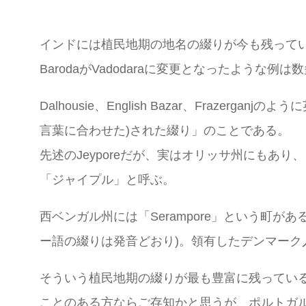
インドには植民地期の地名の綴りが今も残っている
BarodaがVadodaraに変更となったよう
Dalhousie、English Bazar、Fra
言葉に合わせた)された綴り」のことである。
先述のJeyporeだが、実はオリッサ州にもあ
「ジャイプル」と呼ぶ。
西ベンガル州には「Serampore」という町
ー語の綴りは発音どおり)。領有したデンマー
そういう植民地期の綴りが最も豊富に残っているの
ことのある方ならご存知かと思うが、ポルトガ