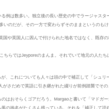
例は数多い。独立後の長い歴史の中でラージャスターン州のJ
な例は数多いのだが、その一方で変わらずそのままというのも
zerganjのように英国や英国人に因んで付けられた地名ではな
り、こちらではJeyporeのまんま。それでいて地元の人
があるが、これについても人々は頭の中で補正して「シュ
ク人がさだめで英語に引き継がれた綴りが前例踏襲でその
はおそらくゴアだろう。Margaoと書いて「マドガーオ
ル風の地名がたくさん残っている。それを「補正して読