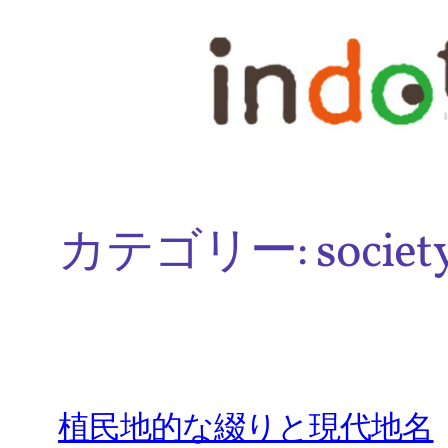
内
容
を
ス
キ
ッ
カテゴリー:
societ
プ
植民地的な綴りと現代地名