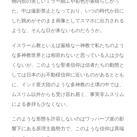
物内部の美しいミラー細工や彩色が素晴らしかっ
た。中は撮影禁止となっており、いつの時代か目に
した眺めがそのまま画像としてスマホに出力される
ような、そんな日が来ないものだろうか。
イスラーム教といえば厳格な一神教で私たちのよう
な多神教世界とは相容れないと思っている人は少な
くないが、このような聖者信仰は信者たちの動態と
しては日本のお不動様信仰に近いものがあるととも
に、インド亜大陸のような多神教の土壌の中では、
ムスリム以外からも受け容れ易く、事実非ムスリム
による参拝も少なくない。
このような形態を許容しないのはワッハーブ派の影
響下にある原理主義勢力で、このような信仰は異端