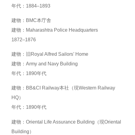
年代：1884–1893
建物：BMC本庁舎
建物：Maharashtra Police Headquarters
1872–1876
建物：旧Royal Alfred Sailors’ Home
建物：Army and Navy Building
年代：1890年代
建物：BB&CI Railway本社（現Western Railway
HQ）
年代：1890年代
建物：Oriental Life Assurance Building（現Oriental
Building）