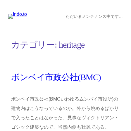
内
容
ただいまメンテナンス中です…
を
ス
カテゴリー:
heritage
キ
ッ
プ
ボンベイ市政公社(BMC)
ボンベイ市政公社(BMCいわゆるムンバイ市役所)の
建物内はこうなっているのか。外から眺めるばかり
で入ったことはなかった。見事なヴィクトリアン・
ゴシック建築なので、当然内側も壮麗である。