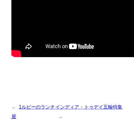
←
1ルピーのランチ
インディア・トゥデイ五輪特集
屋
→