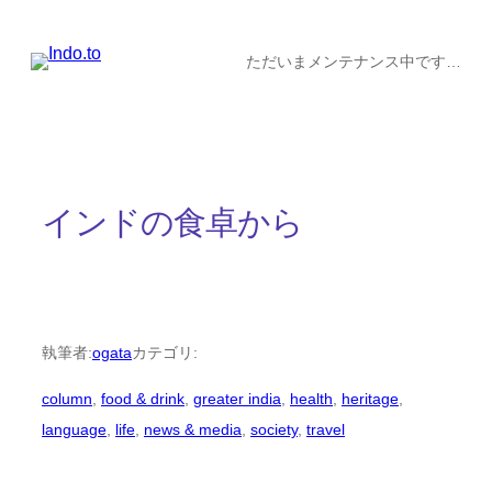
内
容
ただいまメンテナンス中です…
を
ス
キ
ッ
インドの食卓から
プ
執筆者:
ogata
カテゴリ:
column
, 
food & drink
, 
greater india
, 
health
, 
heritage
, 
language
, 
life
, 
news & media
, 
society
, 
travel