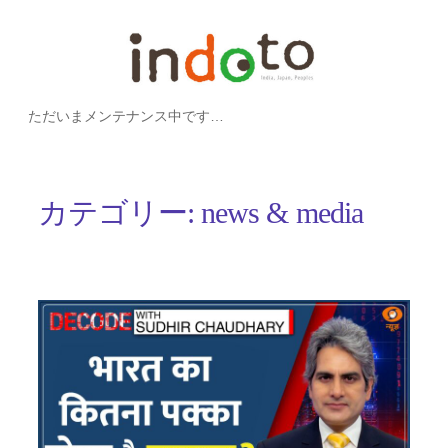
内
容
を
ただいまメンテナンス中です…
ス
キ
ッ
カテゴリー:
news & media
プ