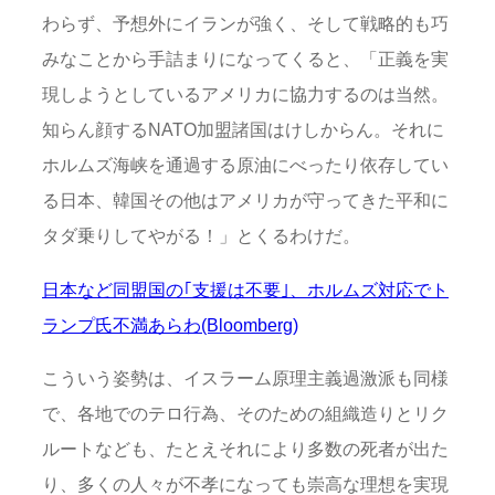
わらず、予想外にイランが強く、そして戦略的も巧
みなことから手詰まりになってくると、「正義を実
現しようとしているアメリカに協力するのは当然。
知らん顔するNATO加盟諸国はけしからん。それに
ホルムズ海峡を通過する原油にべったり依存してい
る日本、韓国その他はアメリカが守ってきた平和に
タダ乗りしてやがる！」とくるわけだ。
日本など同盟国の｢支援は不要｣、ホルムズ対応でト
ランプ氏不満あらわ(Bloomberg)
こういう姿勢は、イスラーム原理主義過激派も同様
で、各地でのテロ行為、そのための組織造りとリク
ルートなども、たとえそれにより多数の死者が出た
り、多くの人々が不孝になっても崇高な理想を実現