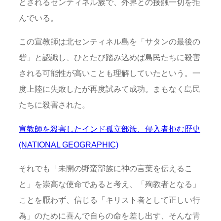
とされるセンティネル族で、外界との接触一切を拒
んでいる。
この宣教師は北センティネル島を「サタンの最後の
砦」と認識し、ひとたび踏み込めば島民たちに殺害
される可能性が高いことも理解していたという。一
度上陸に失敗したが再度試みて成功。まもなく島民
たちに殺害された。
宣教師を殺害したインド孤立部族、侵入者拒む歴史
(NATIONAL GEOGRAPHIC)
それでも「未開の野蛮部族に神の言葉を伝えるこ
と」を崇高な使命であると考え、「殉教者となる」
ことを厭わず、信じる「キリスト者として正しい行
為」のために喜んで自らの命を差し出す、そんな青