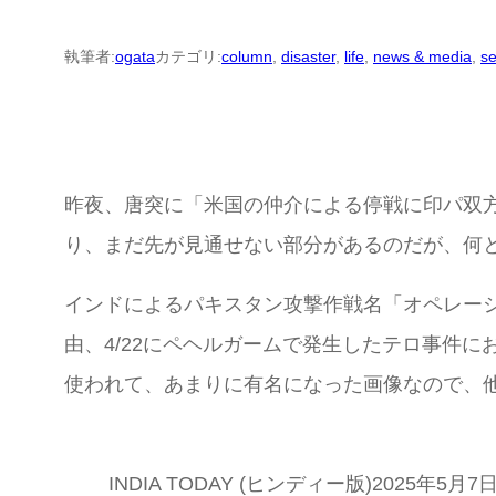
執筆者:
ogata
カテゴリ:
column
, 
disaster
, 
life
, 
news & media
, 
se
昨夜、唐突に「米国の仲介による停戦に印パ双
り、まだ先が見通せない部分があるのだが、何
インドによるパキスタン攻撃作戦名「オペレー
由、4/22にペヘルガームで発生したテロ事件に
使われて、あまりに有名になった画像なので、
INDIA TODAY (ヒンディー版)2025年5月7