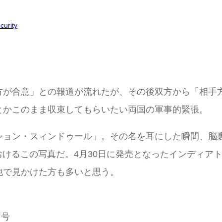
curity
方が合意」との報道が流れたが、その後双方から「相手
とかこのまま収束してもらいたい両国の軍事的緊張。
ション・スィンドゥール」。その名を耳にした瞬間、脳
おけるこの写真だ。4月30日に発売となったインディアト
他で見かけた方も多いと思う。
日号