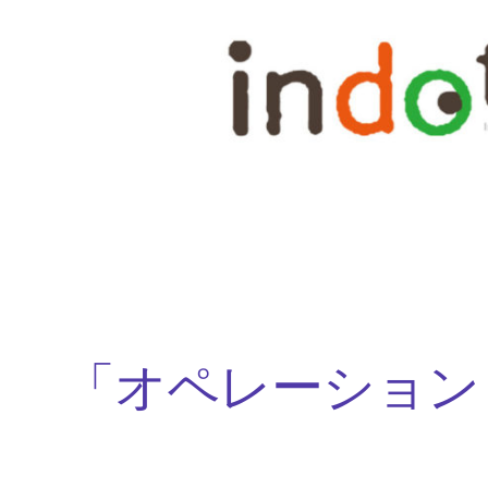
内
容
を
ス
キ
ッ
プ
「オペレーション