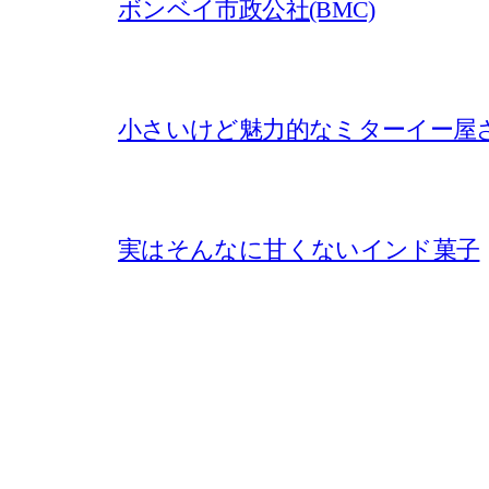
ボンベイ市政公社(BMC)
小さいけど魅力的なミターイー屋
実はそんなに甘くないインド菓子