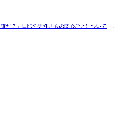
は誰だ？」日印の男性共通の関心ごとについて
→