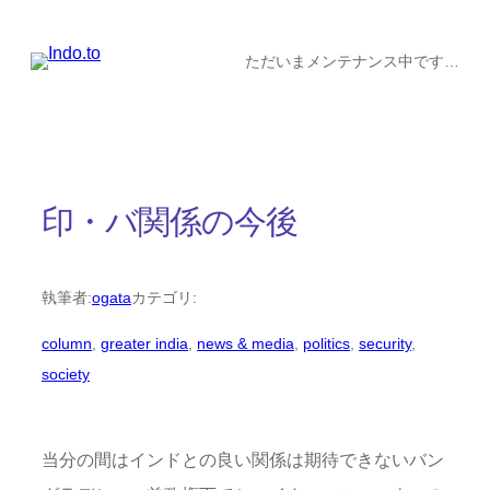
内
容
ただいまメンテナンス中です…
を
ス
キ
ッ
印・バ関係の今後
プ
執筆者:
ogata
カテゴリ:
column
, 
greater india
, 
news & media
, 
politics
, 
security
, 
society
当分の間はインドとの良い関係は期待できないバン