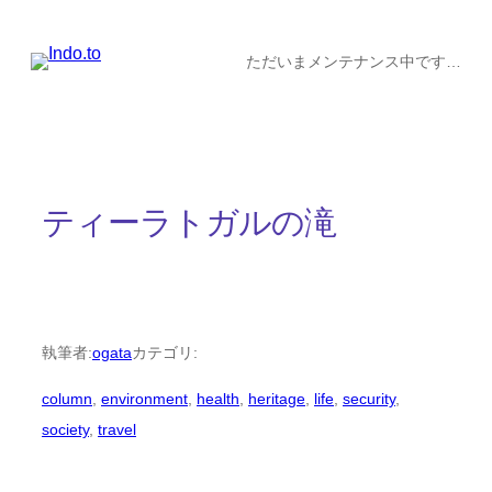
内
容
ただいまメンテナンス中です…
を
ス
キ
ッ
ティーラトガルの滝
プ
執筆者:
ogata
カテゴリ:
column
, 
environment
, 
health
, 
heritage
, 
life
, 
security
, 
society
, 
travel