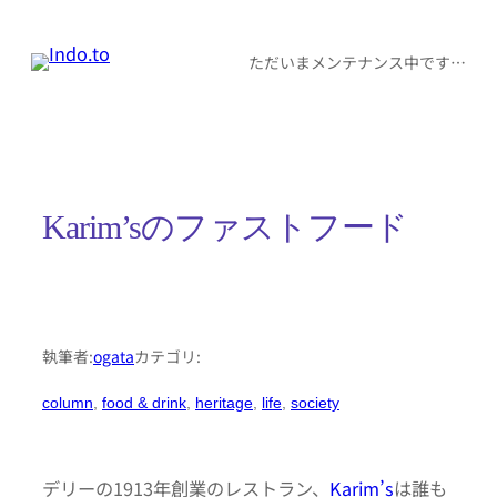
内
容
ただいまメンテナンス中です…
を
ス
キ
ッ
Karim’sのファストフード
プ
執筆者:
ogata
カテゴリ:
column
, 
food & drink
, 
heritage
, 
life
, 
society
デリーの1913年創業のレストラン、
Karim’s
は誰も