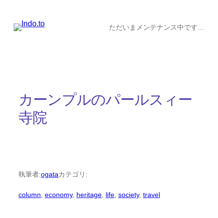
内
容
ただいまメンテナンス中です…
を
ス
キ
ッ
カーンプルのパールスィー
プ
寺院
執筆者:
ogata
カテゴリ:
column
, 
economy
, 
heritage
, 
life
, 
society
, 
travel