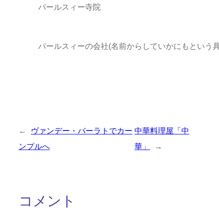
パールスィー寺院
パールスィーの会社(名前からしていかにもという具
←
ヴァンデー・バーラトでカー
中華料理屋「中
ンプルへ
華」
→
コメント