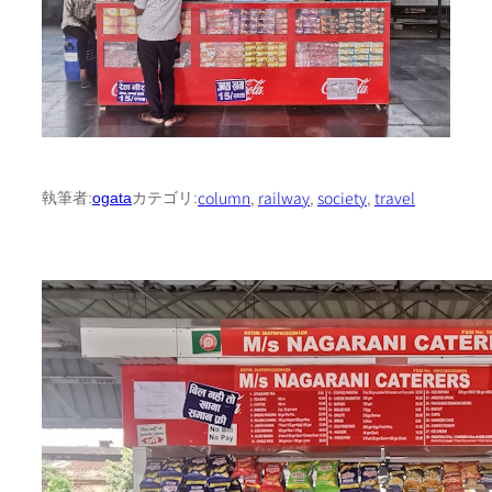
column
, 
railway
, 
society
, 
travel
執筆者:
ogata
カテゴリ: