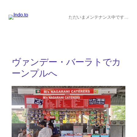
内
容
ただいまメンテナンス中です…
を
ス
キ
ッ
ヴァンデー・バーラトでカ
プ
ーンプルへ