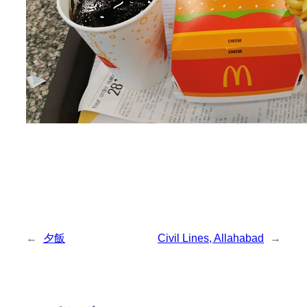
←
夕飯
Civil Lines, Allahabad
→