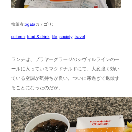
執筆者:
ogata
カテゴリ:
column
, 
food & drink
, 
life
, 
society
, 
travel
ランチは、プラヤーグラージのシヴィルラインのモ
ールに入っているマクドナルドにて。大変強く効い
ている空調が気持ちが良い。ついに寒過ぎて退散す
ることになったのだが。