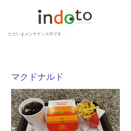
内
容
を
ただいまメンテナンス中です…
ス
キ
ッ
プ
マクドナルド