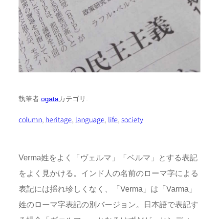
執筆者:
ogata
カテゴリ:
column
, 
heritage
, 
language
, 
life
, 
society
Verma姓をよく「ヴェルマ」「ベルマ」とする表記
をよく見かける。インド人の名前のローマ字による
表記には揺れ珍しくなく、「Verma」は「Varma」
姓のローマ字表記の別バージョン。日本語で表記す