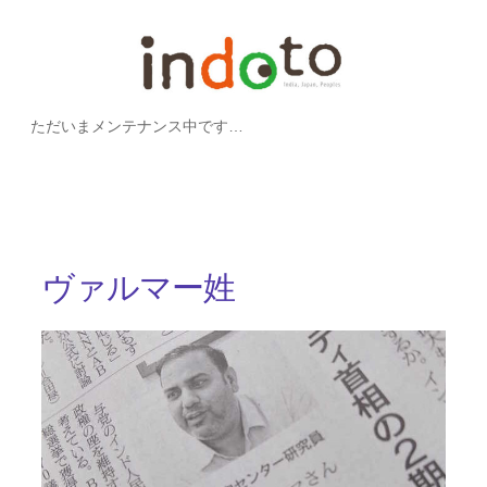
内
容
を
ただいまメンテナンス中です…
ス
キ
ッ
プ
ヴァルマー姓