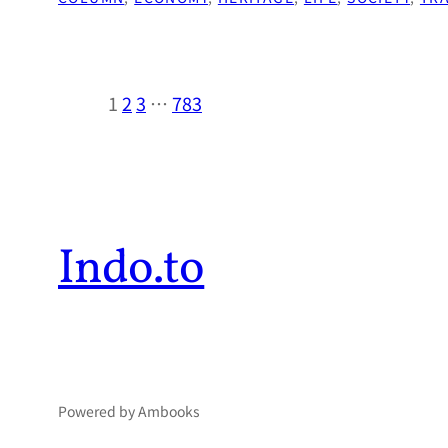
1
2
3
…
783
Indo.to
Powered by Ambooks