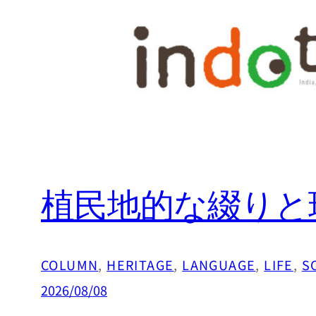
内
容
を
ス
キ
ッ
プ
植民地的な綴りと
COLUMN
, 
HERITAGE
, 
LANGUAGE
, 
LIFE
, 
S
2026/08/08