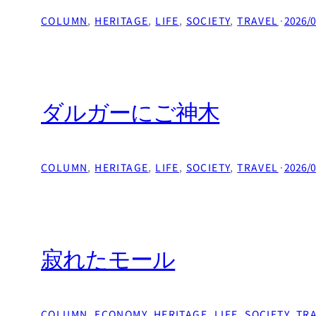
COLUMN
, 
HERITAGE
, 
LIFE
, 
SOCIETY
, 
TRAVEL
·
2026/0
ダルガーにご神木
COLUMN
, 
HERITAGE
, 
LIFE
, 
SOCIETY
, 
TRAVEL
·
2026/0
寂れたモール
COLUMN
, 
ECONOMY
, 
HERITAGE
, 
LIFE
, 
SOCIETY
, 
TR