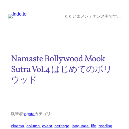
内
容
ただいまメンテナンス中です…
を
ス
キ
ッ
Namaste Bollywood Mook
プ
Sutra Vol.4 はじめてのボリ
ウッド
執筆者:
ogata
カテゴリ:
cinema
, 
column
, 
event
, 
heritage
, 
language
, 
life
, 
reading
, 