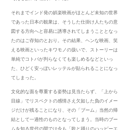
それまでインド発の娯楽映画がほとんど未知の世界
であった日本の観衆は、そうした仕掛け人たちの意
図する方向へと容易に誘導されてしまうこととなっ
たのはご存知のとおり。その結果、ヘンな映画、笑
える映画といったキワモノの扱いで、ストーリーは
単純でコトバが判らなくても楽しめるなどといっ
た、ひどく安っぽいレッテルが貼られることになっ
てしまった。
文化的な面を尊重する姿勢は見当たらず、「上から
目線」でリスペクトの感情さえ欠如した負のイメー
ジだけが残ることになり、その「ブーム」当然の帰
結として一過性のものとなってしまう。当時のブー
ムを知る世代の間では今も「歌と踊りのハッピーエ