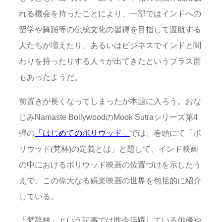
れる機会を持ったことにより、一部ではインドへの
留学や舞踊等の伝統文化の習得を目指して渡航する
人たちが増えたり、あるいはビジネスでインドと関
わりを持ったりする人々が出てきたというプラス面
もあったようだ。
前置きが長くなってしまったが本題に入ろう。おな
じみNamaste BollywoodのMook Sutraシリーズ第4
弾の
「はじめてのボリウッド」
では、巻頭にて「ボ
リウッド(梵林)の定義とは」と題して、インド映画
の中におけるボリウッド映画の位置づけを示したう
えで、この偉大なる娯楽映画の世界を包括的に紹介
している。
「梵辞林」という記事では昨今活躍している俳優や