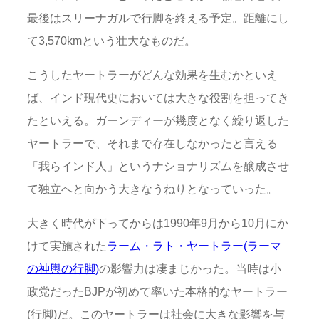
最後はスリーナガルで行脚を終える予定。距離にし
て3,570kmという壮大なものだ。
こうしたヤートラーがどんな効果を生むかといえ
ば、インド現代史においては大きな役割を担ってき
たといえる。ガーンディーが幾度となく繰り返した
ヤートラーで、それまで存在しなかったと言える
「我らインド人」というナショナリズムを醸成させ
て独立へと向かう大きなうねりとなっていった。
大きく時代が下ってからは1990年9月から10月にか
けて実施された
ラーム・ラト・ヤートラー(ラーマ
の神輿の行脚)
の影響力は凄まじかった。当時は小
政党だったBJPが初めて率いた本格的なヤートラー
(行脚)だ。このヤートラーは社会に大きな影響を与