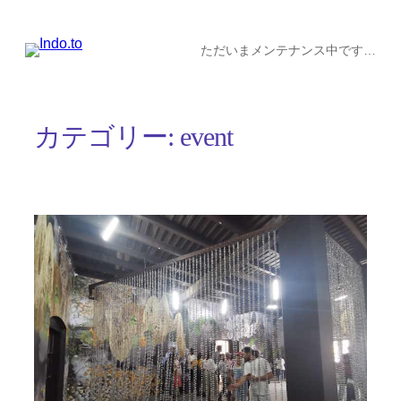
内
容
ただいまメンテナンス中です…
を
ス
カテゴリー:
event
キ
ッ
プ