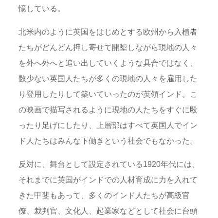
憶している。
北米内のように英国をはじめとする欧州から入植者
たちがどんどん押し寄せて開墾しながら現地の人々
を外へ外へと追い出していくような具合ではなく、
数少ない英国人たちが多くの現地の人々を雇用した
り登用したりして築いていったのが英領インド。こ
の映画で描写されるように現地の人たちをすぐに殴
ったり足げにしたり、上層部はすべて英国人でイン
ド人たちはみんな下働きという社会でもなかった。
反対に、舞台として設定されている1920年代には、
それまでに英国がインドでの人材育成に力を入れて
きた甲斐もあって、多くのインド人たちが高級官
僚、裁判官、文化人、起業家などとして社会に台頭