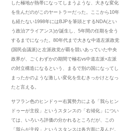
した極地が熱帯になってしまうような、大きな変化
を生んだのがこのヤートラーだった。ここから10年
も経たない1998年にはBJPを筆頭とするNDA(とい
う政治アライアンス)が誕生し、5年間の任期を全う
するまでになった。80年代まで大きな中道左派政党
(国民会議派)と左派政党が覇を競いあっていた中央
政界が、ごくわずかの期間で極右vs中道左派+左派
の対立構造になるという、まるで別の国になってし
まったかのような激しい変化を生むきっかけとなっ
たと言える。
サフラン色のヒンドゥー右翼勢力による「我らヒン
ドゥーが主役」というスタンスの「右傾化」につい
ては、いろいろ評価の分かれるところだが、この
「我らが主役」というスタンスは各方面に及んだ。