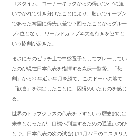
ロスタイム、コーナーキックからの得点で2-2に追
いつかれて引き分けたことにより、勝点でイーブン
であった韓国に得失点差で下回ったことからグルー
プ3位となり、ワールドカップ本大会行きを逃すと
いう惨劇が起きた。
まさにそのピッチ上で中盤選手としてプレーしてい
たのが現在日本代表を指揮する森保一監督。「悲
劇」から30年近い年月を経て、このドーハの地で
「歓喜」を演出したことに、因縁めいたものを感じ
る。
世界のトップクラスの代表を下すという歴史的な出
来事となったが、目標へ到達するための通過点のひ
とつ。日本代表の次の試合は11月27日のコスタリカ