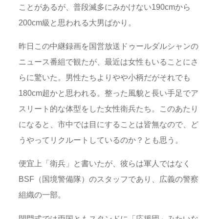
ことがあるが、普段滅多にみかけない190cmから
200cm級と思われる大男ばかり。
昨日この中継録画を国営放送ドゥールダルシャンの
ニュース番組で観たが、最近は女性もいることにさ
らに驚いた。男性たちよりやや小柄だがそれでも
180cm超かと思われる。整った風貌と長い手足でア
スリート的な体型をした女性衛兵たち。このあたり
になると、市中では目にすることは皆無なので、ど
うやってリクルートしているのか？とも思う。
便宜上「衛兵」と書いたが、彼らは軍人ではなく
BSF（国境警備隊）のスタッフであり、広義の警察
組織の一部。
閉門式では両国ともスタンドに「応援団」みたいな