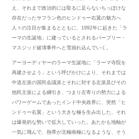
え、それまで政治的には取るに足らないちっぽけな
存在だったサフラン色のヒンドゥー右翼の魅力へ
人々の注目が集まるとともに、1992年に起きた「ラ
ーマの生誕地」に建っているとされるバーブリー・
マスジッド破壊事件へと雪崩れ込んでいく。
アーヨーディヤーのラーマ生誕地に「ラーマ寺院を
再建させよう」という呼びかけにより、それまでは
中道左派の国民会議派とそれに対する左派及びその
他民主派による綱引き、つまり左寄りの勢力による
パワーゲームであったインド中央政界に、突然「ヒ
ンドゥー右翼」という大きな極を生み出した。それ
は爆発的な勢いで拡大していった。あたかも地軸が
一気に飛んで、熱帯が北極南極になるような、そう