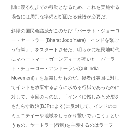
間に渡る徒歩での移動となるため、これを実施する
場合には周到な準備と断固たる覚悟が必要だ。
斜陽の国民会議派がこのたび「バーラト・ジョーロ
ー・ヤートラー (Bharat Jodo Yatra)＝インドを繋ご
う行脚」、をスタートさせた。明らかに植民地時代
にマハートマー・ガーンディーが率いた「バーラ
ト・チョーロー・アンドーラン(Quit India
Movement)」を意識したものだ。後者は英国に対し
てインドを放棄するように求める行脚であったのに
対して、今回のものは、「インドに憎しみと分裂を
もたらす政治(BJPによる)に反対して、インドのコ
ミュニテイーや地域をしっかり繋いでいこう」とい
うもの。ヤートラー(行脚)を主導するのはラーフ