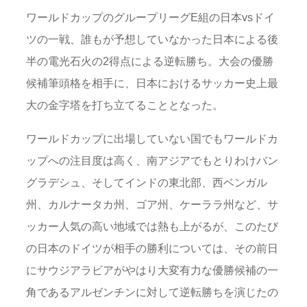
ワールドカップのグループリーグE組の日本vsドイ
ツの一戦、誰もが予想していなかった日本による後
半の電光石火の2得点による逆転勝ち。大会の優勝
候補筆頭格を相手に、日本におけるサッカー史上最
大の金字塔を打ち立てることとなった。
ワールドカップに出場していない国でもワールドカ
ップへの注目度は高く、南アジアでもとりわけバン
グラデシュ、そしてインドの東北部、西ベンガル
州、カルナータカ州、ゴア州、ケーララ州など、サ
ッカー人気の高い地域では熱も上がるが、このたび
の日本のドイツが相手の勝利については、その前日
にサウジアラビアがやはり大変有力な優勝候補の一
角であるアルゼンチンに対して逆転勝ちを演じたの