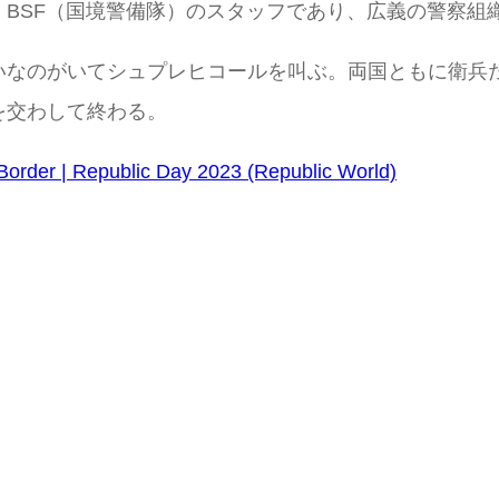
BSF（国境警備隊）のスタッフであり、広義の警察組
いなのがいてシュプレヒコールを叫ぶ。両国ともに衛兵
を交わして終わる。
order | Republic Day 2023 (Republic World)