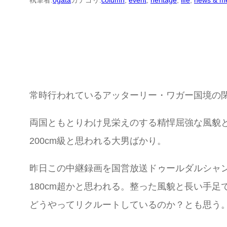
執筆者:
ogata
カテゴリ:
column
, 
event
, 
heritage
, 
life
, 
news & m
常時行われているアッターリー・ワガー国境の閉
両国ともとりわけ見栄えのする精悍屈強な風貌と
200cm級と思われる大男ばかり。
昨日この中継録画を国営放送ドゥールダルシャ
180cm超かと思われる。整った風貌と長い手
どうやってリクルートしているのか？とも思う