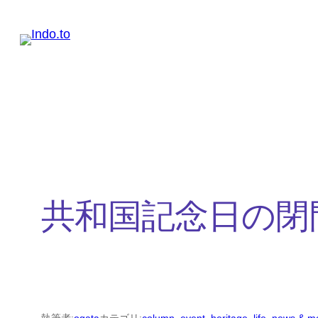
内
容
を
ス
キ
ッ
プ
共和国記念日の閉