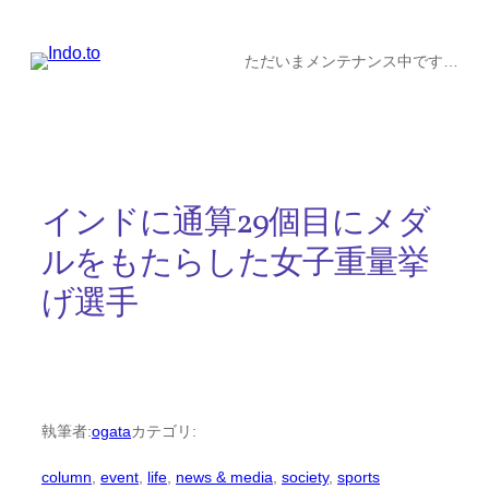
内
容
ただいまメンテナンス中です…
を
ス
キ
ッ
インドに通算29個目にメダ
プ
ルをもたらした女子重量挙
げ選手
執筆者:
ogata
カテゴリ:
column
, 
event
, 
life
, 
news & media
, 
society
, 
sports