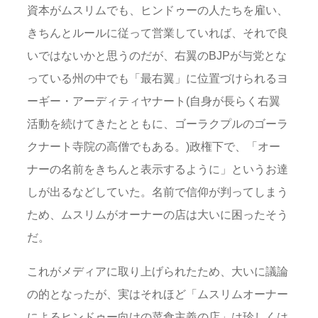
資本がムスリムでも、ヒンドゥーの人たちを雇い、
きちんとルールに従って営業していれば、それで良
いではないかと思うのだが、右翼のBJPが与党とな
っている州の中でも「最右翼」に位置づけられるヨ
ーギー・アーディティヤナート(自身が長らく右翼
活動を続けてきたとともに、ゴーラクプルのゴーラ
クナート寺院の高僧でもある。)政権下で、「オー
ナーの名前をきちんと表示するように」というお達
しが出るなどしていた。名前で信仰が判ってしまう
ため、ムスリムがオーナーの店は大いに困ったそう
だ。
これがメディアに取り上げられたため、大いに議論
の的となったが、実はそれほど「ムスリムオーナー
によるヒンドゥー向けの菜食主義の店」は珍しくは