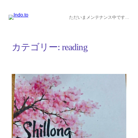
内
容
ただいまメンテナンス中です…
を
ス
カテゴリー:
reading
キ
ッ
プ