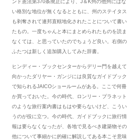
ンド憲法第370条廃止により、J＆K州の他州にはな
い格別な地位が無くなるとともに、州のステイタス
も剥奪されて連邦直轄地化されたことについて書い
たもの。一度ちゃんと本にまとめられたものを読ま
なくては、と思っていたのでちょうど良い。右側の
ふたつは新しく追加購入してみた辞書。
ヒンディー・ブックセンターからデリー門を越えて
向かったダリヤー・ガンジには良質なガイドブック
で知られるJAICOショールームがある。ここで何冊
か買っておいた。今の時代、ロンリー・プラネット
のような旅行案内書はもはや要らないけど、こうい
うのが役に立つ。今の時代、ガイドブックに旅行情
報は要らなくなったが、各地で見るべき建築物その
他について事細かに的確に解説してある本こそ意味