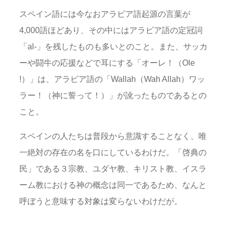
スペイン語には今なおアラビア語起源の言葉が
4,000語ほどあり、その中にはアラビア語の定冠詞
「al-」を残したものも多いとのこと。また、サッカ
ーや闘牛の応援などで耳にする「オーレ！（Ole
!）」は、アラビア語の「Wallah（Wah Allah）ワッ
ラー！（神に誓って！）」が訛ったものであるとの
こと。
スペインの人たちは普段から意識することなく、唯
一絶対の存在の名を口にしているわけだ。「啓典の
民」である３宗教、ユダヤ教、キリスト教、イスラ
ーム教における神の概念は同一であるため、なんと
呼ぼうと意味する対象は変らないわけだが。