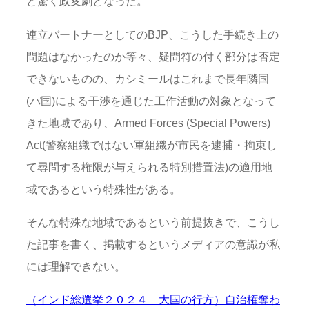
と驚く政変劇となった。
連立バートナーとしてのBJP、こうした手続き上の
問題はなかったのか等々、疑問符の付く部分は否定
できないものの、カシミールはこれまで長年隣国
(パ国)による干渉を通じた工作活動の対象となって
きた地域であり、Armed Forces (Special Powers)
Act(警察組織ではない軍組織が市民を逮捕・拘束し
て尋問する権限が与えられる特別措置法)の適用地
域であるという特殊性がある。
そんな特殊な地域であるという前提抜きで、こうし
た記事を書く、掲載するというメディアの意識が私
には理解できない。
（インド総選挙２０２４ 大国の行方）自治権奪わ