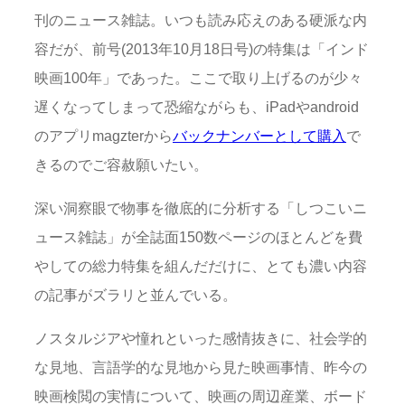
刊のニュース雑誌。いつも読み応えのある硬派な内
容だが、前号(2013年10月18日号)の特集は「インド
映画100年」であった。ここで取り上げるのが少々
遅くなってしまって恐縮ながらも、iPadやandroid
のアプリmagzterから
バックナンバーとして購入
で
きるのでご容赦願いたい。
深い洞察眼で物事を徹底的に分析する「しつこいニ
ュース雑誌」が全誌面150数ページのほとんどを費
やしての総力特集を組んだだけに、とても濃い内容
の記事がズラリと並んでいる。
ノスタルジアや憧れといった感情抜きに、社会学的
な見地、言語学的な見地から見た映画事情、昨今の
映画検閲の実情について、映画の周辺産業、ボード