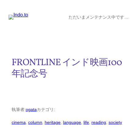
内
容
ただいまメンテナンス中です…
を
ス
キ
ッ
FRONTLINE インド映画100
プ
年記念号
執筆者:
ogata
カテゴリ:
cinema
, 
column
, 
heritage
, 
language
, 
life
, 
reading
, 
society