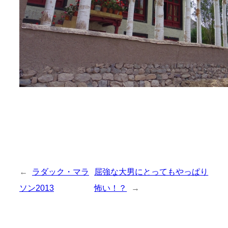
←
ラダック・マラ
屈強な大男にとってもやっぱり
ソン2013
怖い！？
→