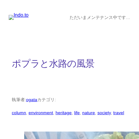
内
容
ただいまメンテナンス中です…
を
ス
キ
ッ
ポプラと水路の風景
プ
執筆者:
ogata
カテゴリ:
column
, 
environment
, 
heritage
, 
life
, 
nature
, 
society
, 
travel